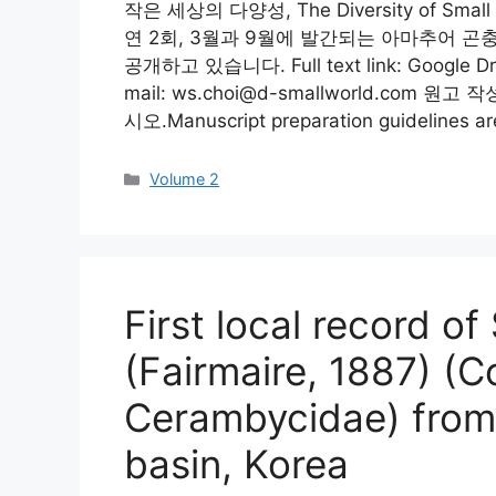
작은 세상의 다양성, The Diversity of Sm
연 2회, 3월과 9월에 발간되는 아마추어 곤
공개하고 있습니다. Full text link: Google Dri
mail: ws.choi@d-smallworld.c
시오.Manuscript preparation guidelines ar
카
Volume 2
테
고
리
First local record o
(Fairmaire, 1887) (C
Cerambycidae) from
basin, Korea