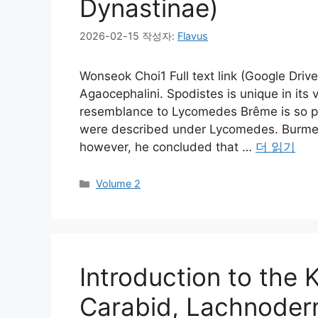
Dynastinae)
2026-02-15
작성자:
Flavus
Wonseok Choi1 Full text link (Google Drive
Agaocephalini. Spodistes is unique in its 
resemblance to Lycomedes Brême is so pr
were described under Lycomedes. Burmeis
however, he concluded that …
더 읽기
카
Volume 2
테
고
리
Introduction to the
Carabid, Lachnoder