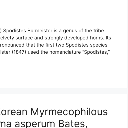
) Spodistes Burmeister is a genus of the tribe
velvety surface and strongly developed horns. Its
onounced that the first two Spodistes species
ter (1847) used the nomenclature “Spodistes,”
 Korean Myrmecophilous
ma asperum Bates,