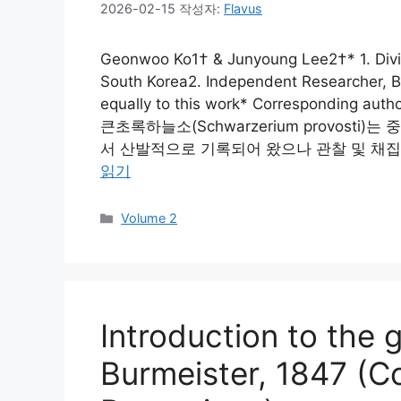
2026-02-15
작성자:
Flavus
Geonwoo Ko1† & Junyoung Lee2†* 1. Divisi
South Korea2. Independent Researcher, B
equally to this work* Corresponding autho
큰초록하늘소(Schwarzerium provost
서 산발적으로 기록되어 왔으나 관찰 및 채집 
읽기
카
Volume 2
테
고
리
Introduction to the
Burmeister, 1847 (C