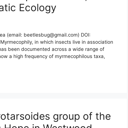
atic Ecology
rea (email: beetlesbug@gmail.com) DOI:
Myrmecophily, in which insects live in association
cle, has been documented across a wide range of
 show a high frequency of myrmecophilous taxa,
rotarsoides group of the
s Hope in Westwood