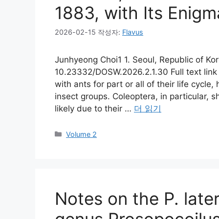
1883, with Its Enigm
2026-02-15
작성자:
Flavus
Junhyeong Choi1 1. Seoul, Republic of Ko
10.23332/DOSW.2026.2.1.30 Full text link 
with ants for part or all of their life cy
insect groups. Coleoptera, in particular,
likely due to their …
더 읽기
카
Volume 2
테
고
리
Notes on the P. late
genus Prosopocoilu