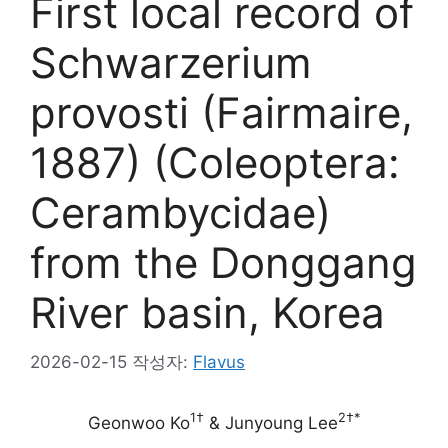
First local record of
Schwarzerium
provosti (Fairmaire,
1887) (Coleoptera:
Cerambycidae)
from the Donggang
River basin, Korea
2026-02-15
작성자:
Flavus
1†
2†*
Geonwoo Ko
& Junyoung Lee