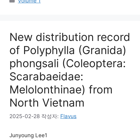
Volume 1
테
고
리
New distribution record
of Polyphylla (Granida)
phongsali (Coleoptera:
Scarabaeidae:
Melolonthinae) from
North Vietnam
2025-02-28
작성자:
Flavus
Junyoung Lee1