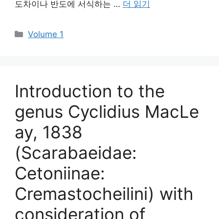
도차이나 반도에 서식하는 …
더 읽기
카
Volume 1
테
고
리
Introduction to the
genus Cyclidius MacLe
ay, 1838
(Scarabaeidae:
Cetoniinae:
Cremastocheilini) with
consideration of