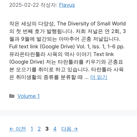
2025-02-22
작성자:
Flavus
작은 세상의 다양성, The Diversity of Small World
의 첫 번째 호가 발행됩니다. 저희 저널은 연 2회, 3
월과 9월에 발간되는 아마추어 곤충 저널입니다.
Full text link (Google Drive) Vol. 1, Iss. 1, 1-6 pp.
유라온타란툴라 사육의 역사 이야기 Text link
(Google Drive) 저는 타란툴라를 키우기와 곤충표
본 모으기를 취미로 하고 있습니다. 타란툴라 사육
은 취미생활의 종류를 분류할 때 …
더 읽기
카
Volume 1
테
고
리
페
페
페
페
←
이전
1
2
3
4
다음
→
이
이
이
이